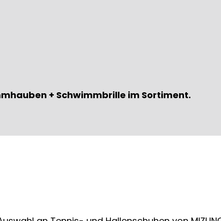
immhauben + Schwimmbrille im Sortiment.
 Auswahl an Tennis- und Hallenschuhen von MIZUNO