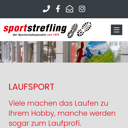
LAUFSPORT
Viele machen das Laufen zu
Ihrem Hobby, manche werden
sogar zum Laufprofi.